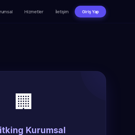
rumsal
Hizmetler
İletişim
Giriş Yap
🏢
itking Kurumsal