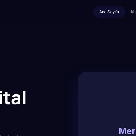
Ana Sayfa
Ku
ital
Mer