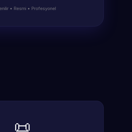
nilir • Resmi • Profesyonel
📜