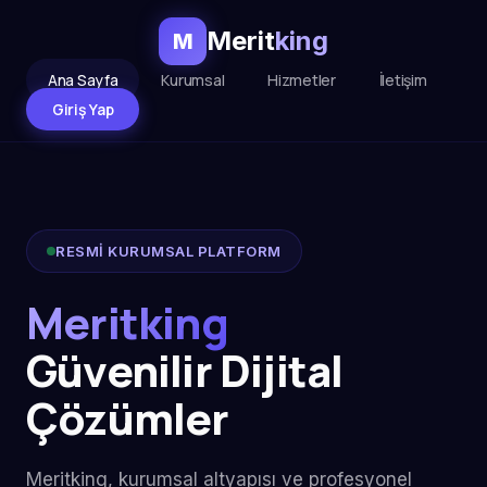
Merit
king
M
Ana Sayfa
Kurumsal
Hizmetler
İletişim
Giriş Yap
RESMİ KURUMSAL PLATFORM
Meritking
Güvenilir Dijital
Çözümler
Meritking, kurumsal altyapısı ve profesyonel