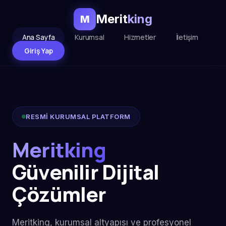
Merit
king
M
Ana Sayfa
Kurumsal
Hizmetler
İletişim
Giriş Yap
RESMİ KURUMSAL PLATFORM
Meritking
Güvenilir Dijital
Çözümler
Meritking, kurumsal altyapısı ve profesyonel