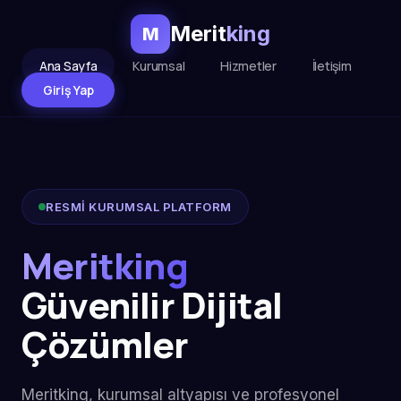
Merit
king
M
Ana Sayfa
Kurumsal
Hizmetler
İletişim
Giriş Yap
RESMİ KURUMSAL PLATFORM
Meritking
Güvenilir Dijital
Çözümler
Meritking, kurumsal altyapısı ve profesyonel