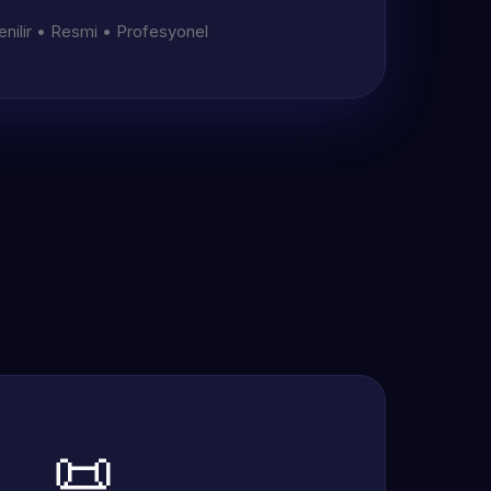
nilir • Resmi • Profesyonel
📜