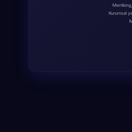
Meritking,
Kurumsal yap
M