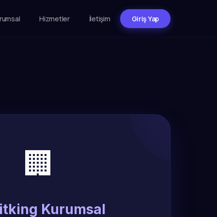
rumsal
Hizmetler
İletişim
Giriş Yap
🏢
itking Kurumsal