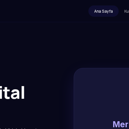
Ana Sayfa
Ku
ital
Mer