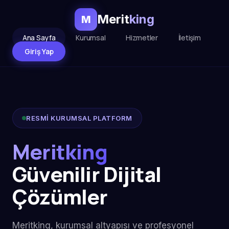
Merit
king
M
Ana Sayfa
Kurumsal
Hizmetler
İletişim
Giriş Yap
RESMİ KURUMSAL PLATFORM
Meritking
Güvenilir Dijital
Çözümler
Meritking, kurumsal altyapısı ve profesyonel