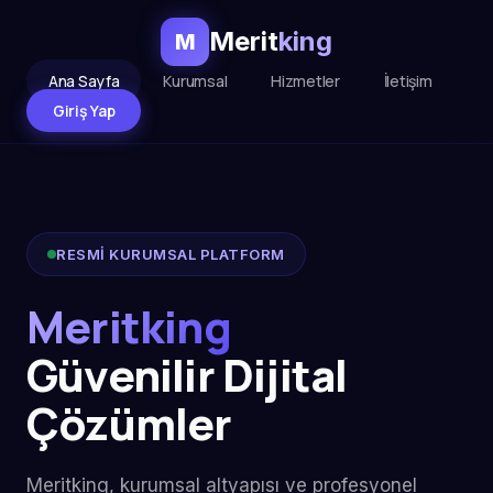
Merit
king
M
Ana Sayfa
Kurumsal
Hizmetler
İletişim
Giriş Yap
RESMİ KURUMSAL PLATFORM
Meritking
Güvenilir Dijital
Çözümler
Meritking, kurumsal altyapısı ve profesyonel