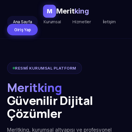
Merit
king
M
Ana Sayfa
Kurumsal
Hizmetler
İletişim
Giriş Yap
RESMİ KURUMSAL PLATFORM
Meritking
Güvenilir Dijital
Çözümler
Meritking, kurumsal altyapısı ve profesyonel