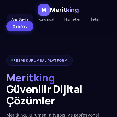
Merit
king
M
Ana Sayfa
Kurumsal
Hizmetler
İletişim
Giriş Yap
RESMİ KURUMSAL PLATFORM
Meritking
Güvenilir Dijital
Çözümler
Meritking, kurumsal altyapısı ve profesyonel