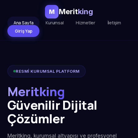
Merit
king
M
Ana Sayfa
Kurumsal
Hizmetler
İletişim
Giriş Yap
RESMİ KURUMSAL PLATFORM
Meritking
Güvenilir Dijital
Çözümler
Meritking, kurumsal altyapısı ve profesyonel