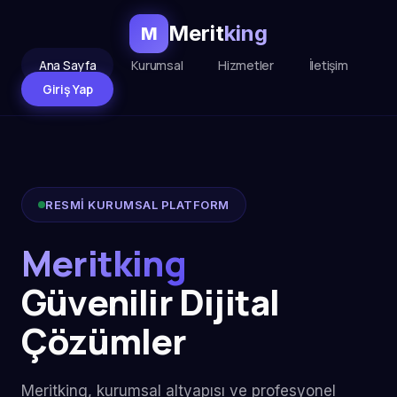
Merit
king
M
Ana Sayfa
Kurumsal
Hizmetler
İletişim
Giriş Yap
RESMİ KURUMSAL PLATFORM
Meritking
Güvenilir Dijital
Çözümler
Meritking, kurumsal altyapısı ve profesyonel