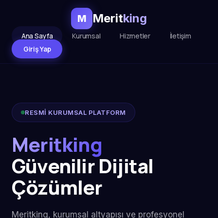
Merit
king
M
Ana Sayfa
Kurumsal
Hizmetler
İletişim
Giriş Yap
RESMİ KURUMSAL PLATFORM
Meritking
Güvenilir Dijital
Çözümler
Meritking, kurumsal altyapısı ve profesyonel