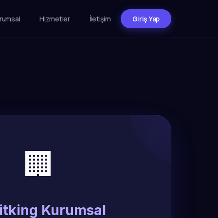
rumsal
Hizmetler
İletişim
Giriş Yap
🏢
itking Kurumsal