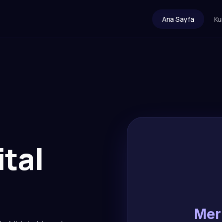
Ana Sayfa
Ku
ital
Mer