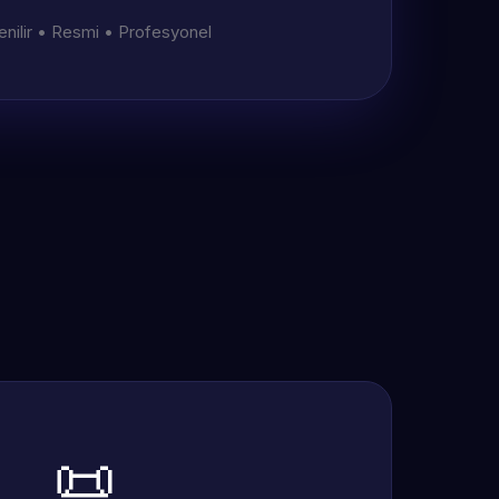
nilir • Resmi • Profesyonel
📜