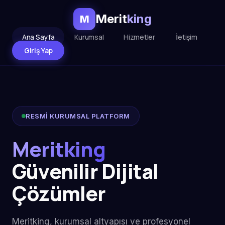
Merit
king
M
Ana Sayfa
Kurumsal
Hizmetler
İletişim
Giriş Yap
RESMİ KURUMSAL PLATFORM
Meritking
Güvenilir Dijital
Çözümler
Meritking, kurumsal altyapısı ve profesyonel