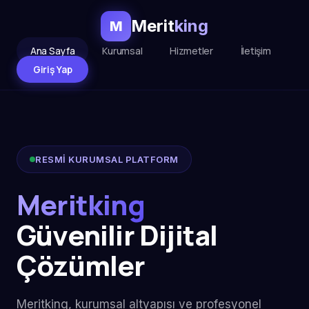
Merit
king
M
Ana Sayfa
Kurumsal
Hizmetler
İletişim
Giriş Yap
RESMİ KURUMSAL PLATFORM
Meritking
Güvenilir Dijital
Çözümler
Meritking, kurumsal altyapısı ve profesyonel