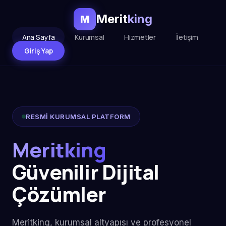
Merit
king
M
Ana Sayfa
Kurumsal
Hizmetler
İletişim
Giriş Yap
RESMİ KURUMSAL PLATFORM
Meritking
Güvenilir Dijital
Çözümler
Meritking, kurumsal altyapısı ve profesyonel