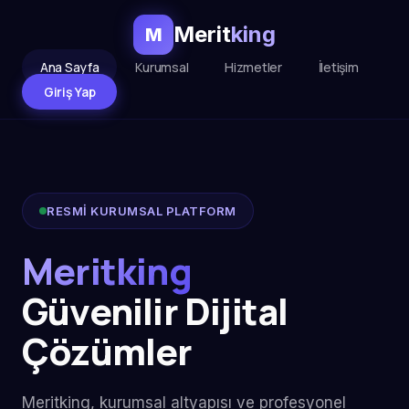
Merit
king
M
Ana Sayfa
Kurumsal
Hizmetler
İletişim
Giriş Yap
RESMİ KURUMSAL PLATFORM
Meritking
Güvenilir Dijital
Çözümler
Meritking, kurumsal altyapısı ve profesyonel