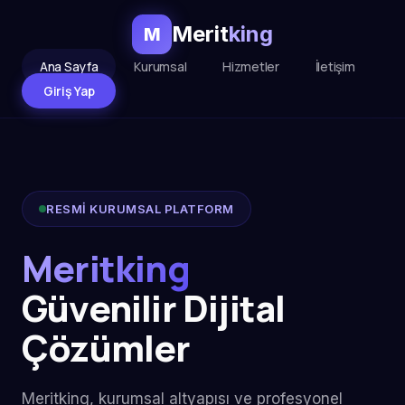
Merit
king
M
Ana Sayfa
Kurumsal
Hizmetler
İletişim
Giriş Yap
RESMİ KURUMSAL PLATFORM
Meritking
Güvenilir Dijital
Çözümler
Meritking, kurumsal altyapısı ve profesyonel