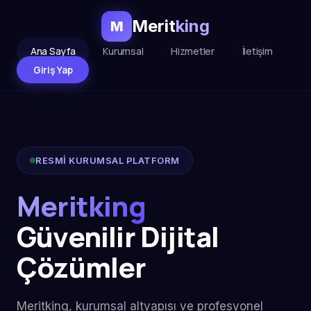
Merit
king
M
Ana Sayfa
Kurumsal
Hizmetler
İletişim
Giriş Yap
RESMİ KURUMSAL PLATFORM
Meritking
Güvenilir Dijital
Çözümler
Meritking, kurumsal altyapısı ve profesyonel