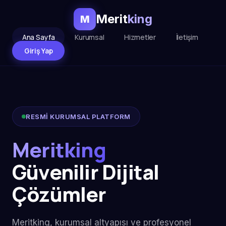
Merit
king
M
Ana Sayfa
Kurumsal
Hizmetler
İletişim
Giriş Yap
RESMİ KURUMSAL PLATFORM
Meritking
Güvenilir Dijital
Çözümler
Meritking, kurumsal altyapısı ve profesyonel