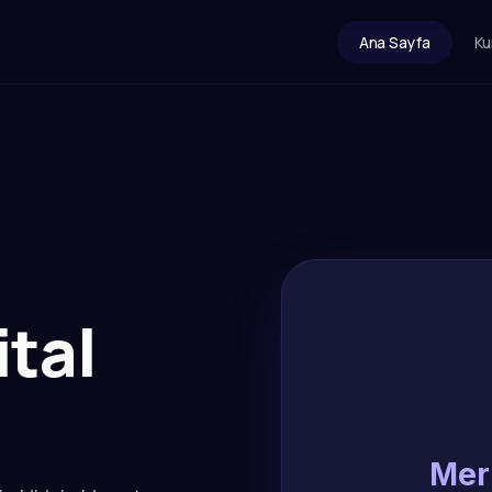
Ana Sayfa
Ku
ital
Mer